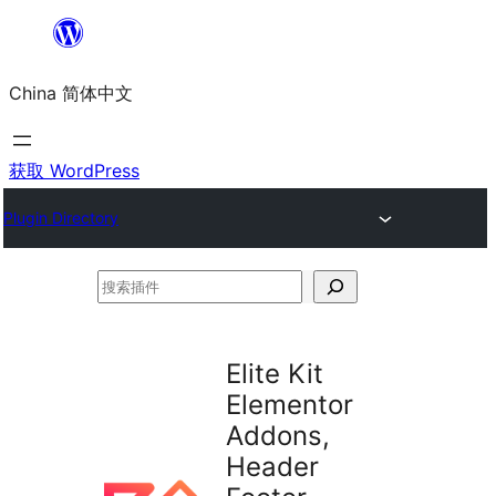
跳
至
China 简体中文
内
容
获取 WordPress
Plugin Directory
搜
索
插
Elite Kit
件
Elementor
Addons,
Header