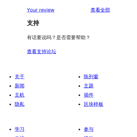
评
星
2
条
评
价
Your review
查看全部
评
星
1
论
价
评
支持
星
价
评
有话要说吗？是否需要帮助？
价
查看支持论坛
关于
陈列窗
新闻
主题
主机
插件
隐私
区块样板
学习
参与