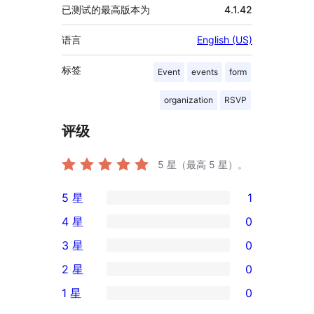
已测试的最高版本为
4.1.42
语言
English (US)
标签
Event
events
form
organization
RSVP
评级
5
星（最高 5 星）。
5 星
1
1
4 星
0
条
0
3 星
0
5
条
0
2 星
0
星
4
条
0
评
1 星
0
星
3
条
0
价