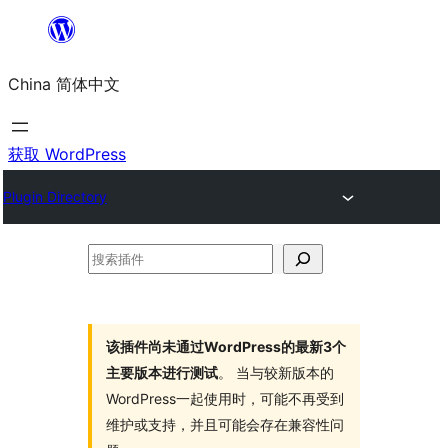
跳
至
China 简体中文
内
容
获取 WordPress
Plugin Directory
搜
索
插
件
该插件尚未通过WordPress的最新3个
主要版本进行测试
。 当与较新版本的
WordPress一起使用时，可能不再受到
维护或支持，并且可能会存在兼容性问