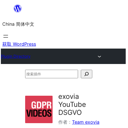
跳
至
China 简体中文
内
容
获取 WordPress
Plugin Directory
搜
索
插
exovia
件
YouTube
DSGVO
作者：
Team exovia