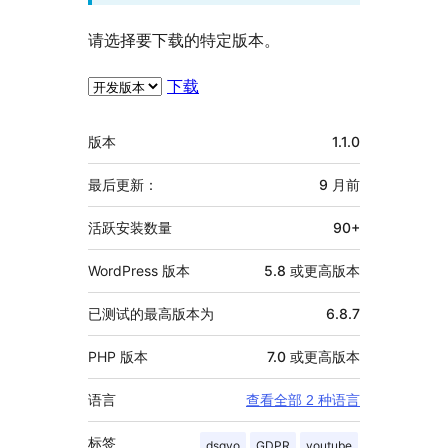
请选择要下载的特定版本。
下载
额
版本
1.1.0
外
信
最后更新：
9 月
前
息
活跃安装数量
90+
WordPress 版本
5.8 或更高版本
已测试的最高版本为
6.8.7
PHP 版本
7.0 或更高版本
语言
查看全部 2 种语言
标签
dsgvo
GDPR
youtube