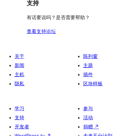
价
评
支持
星
价
评
有话要说吗？是否需要帮助？
价
查看支持论坛
关于
陈列窗
新闻
主题
主机
插件
隐私
区块样板
学习
参与
支持
活动
开发者
捐赠
↗
WordPress.tv
↗
未来五分计划