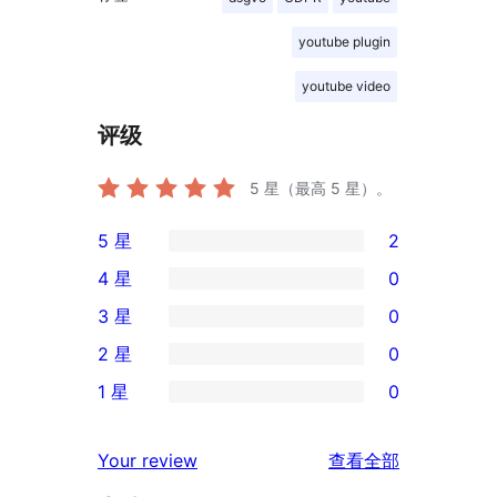
youtube plugin
youtube video
评级
5
星（最高 5 星）。
5 星
2
2
4 星
0
条
0
3 星
0
5
条
0
2 星
0
星
4
条
0
评
1 星
0
星
3
条
0
价
评
星
2
条
评
价
Your review
查看全部
评
星
1
论