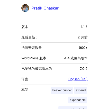
贡
Pratik Chaskar
献
者
额
版本
1.1.5
外
信
最后更新：
2 月
前
息
活跃安装数量
900+
WordPress 版本
4.4 或更高版本
已测试的最高版本为
7.0.2
语言
English (US)
标签
beaver builder
expand
expandable