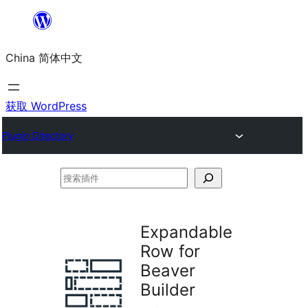
跳
至
China 简体中文
内
容
获取 WordPress
Plugin Directory
搜
索
插
Expandable
件
Row for
Beaver
Builder