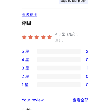
page builder plugin
高级视图
评级
4.3
星（最高 5
星）。
5 星
2
2
4 星
0
条
0
3 星
1
5
条
1
2 星
0
星
4
条
0
评
1 星
0
星
3
条
0
价
评
星
2
条
评
价
Your review
查看全部
评
星
1
论
价
评