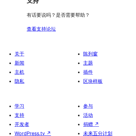
支持
星
价
评
有话要说吗？是否需要帮助？
价
查看支持论坛
关于
陈列窗
新闻
主题
主机
插件
隐私
区块样板
学习
参与
支持
活动
开发者
捐赠
↗
WordPress.tv
↗
未来五分计划