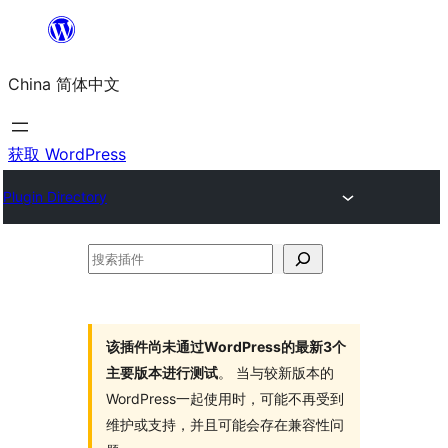
跳
至
China 简体中文
内
容
获取 WordPress
Plugin Directory
搜
索
插
件
该插件尚未通过WordPress的最新3个
主要版本进行测试
。 当与较新版本的
WordPress一起使用时，可能不再受到
维护或支持，并且可能会存在兼容性问