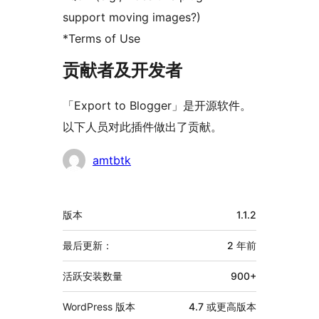
support moving images?)
*Terms of Use
贡献者及开发者
「Export to Blogger」是开源软件。
以下人员对此插件做出了贡献。
贡
amtbtk
献
者
额
版本
1.1.2
外
信
最后更新：
2 年
前
息
活跃安装数量
900+
WordPress 版本
4.7 或更高版本