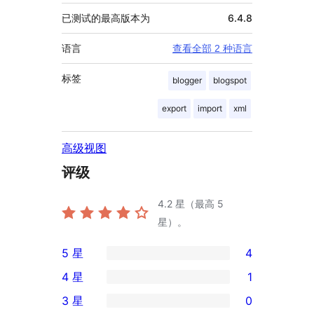
已测试的最高版本为
6.4.8
语言
查看全部 2 种语言
标签
blogger
blogspot
export
import
xml
高级视图
评级
4.2
星（最高 5
星）。
5 星
4
4
4 星
1
条
1
3 星
0
5
条
0