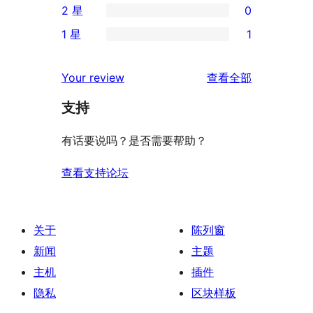
2 星
0
星
4
条
0
评
1 星
1
星
3
条
1
价
评
星
2
条
评
价
Your review
查看全部
评
星
1
论
价
评
支持
星
价
评
有话要说吗？是否需要帮助？
价
查看支持论坛
关于
陈列窗
新闻
主题
主机
插件
隐私
区块样板