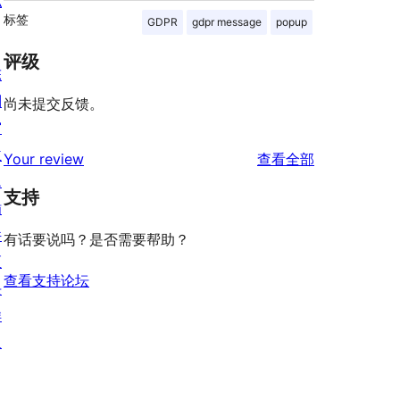
私
标签
GDPR
gdpr message
popup
评级
陈
列
尚未提交反馈。
窗
主
评
Your review
查看全部
题
论
支持
插
件
有话要说吗？是否需要帮助？
区
查看支持论坛
块
样
板