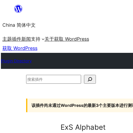
跳
至
China 简体中文
内
容
主题
插件
新闻
支持
关于
获取 WordPress
获取 WordPress
Plugin Directory
搜
索
插
件
该插件尚未通过WordPress的最新3个主要版本进行测
ExS Alphabet