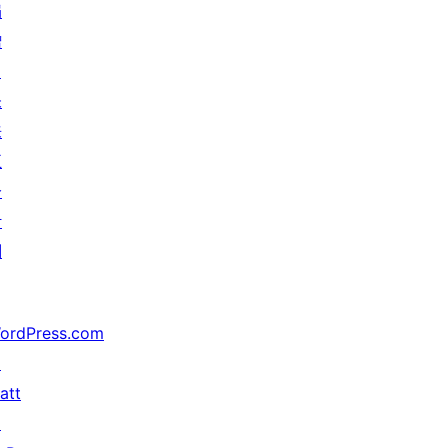
捐
赠
↗
未
来
五
分
计
划
ordPress.com
↗
att
↗