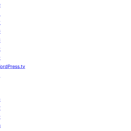
学
习
支
持
开
发
者
ordPress.tv
↗
参
与
活
动