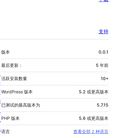
支持
额
版本
0.0.1
外
信
最后更新：
5 年
前
关
息
活跃安装数量
10+
于
新
WordPress 版本
5.2 或更高版本
闻
已测试的最高版本为
5.7.15
主
PHP 版本
5.6 或更高版本
机
隐
语言
查看全部 2 种语言