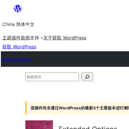
跳
至
China 简体中文
内
容
主题
插件
新闻
支持
关于
获取 WordPress
获取 WordPress
Plugin Directory
搜
索
插
件
该插件尚未通过WordPress的最新3个主要版本进行测