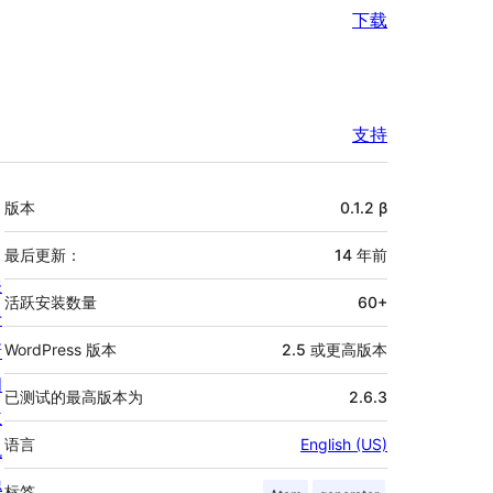
下载
支持
额
版本
0.1.2 β
外
信
最后更新：
14 年
前
关
息
活跃安装数量
60+
于
新
WordPress 版本
2.5 或更高版本
闻
已测试的最高版本为
2.6.3
主
语言
English (US)
机
隐
标签