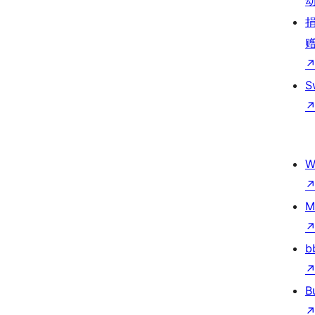
S
W
M
b
B