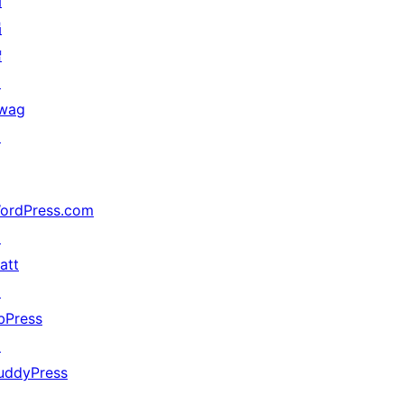
动
捐
赠
↗
wag
↗
ordPress.com
↗
att
↗
bPress
↗
uddyPress
↗