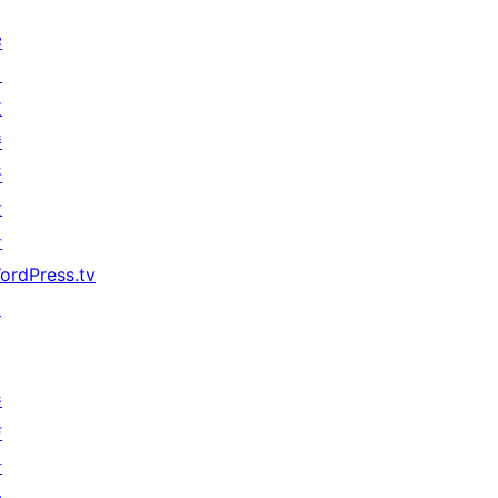
学
习
支
持
开
发
者
ordPress.tv
↗
参
与
活