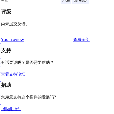
Atom
generator
私
评级
尚未提交反馈。
陈
列
评
Your review
查看全部
窗
论
主
支持
题
有话要说吗？是否需要帮助？
插
件
查看支持论坛
区
捐助
块
样
您愿意支持这个插件的发展吗?
板
捐助此插件