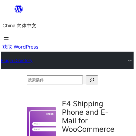
跳
至
China 简体中文
内
容
获取 WordPress
Plugin Directory
搜
索
插
F4 Shipping
件
Phone and E-
Mail for
WooCommerce