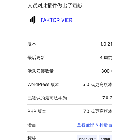
人员对此插件做出了贡献。
贡
FAKTOR VIER
献
者
额
版本
1.0.21
外
信
最后更新：
4 周
前
息
活跃安装数量
800+
WordPress 版本
5.0 或更高版本
已测试的最高版本为
7.0.3
PHP 版本
7.0 或更高版本
语言
查看全部 5 种语言
标签
checkout
email