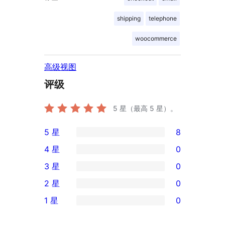
shipping
telephone
woocommerce
高级视图
评级
5
星（最高 5 星）。
5 星
8
8
4 星
0
条
0
3 星
0
5
条
0
2 星
0
星
4
条
0
评
1 星
0
星
3
条
0
价
评
星
2
条