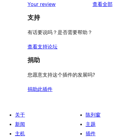
评
价
Your review
查看全部
评
星
1
论
价
评
支持
星
价
评
有话要说吗？是否需要帮助？
价
查看支持论坛
捐助
您愿意支持这个插件的发展吗?
捐助此插件
关于
陈列窗
新闻
主题
主机
插件