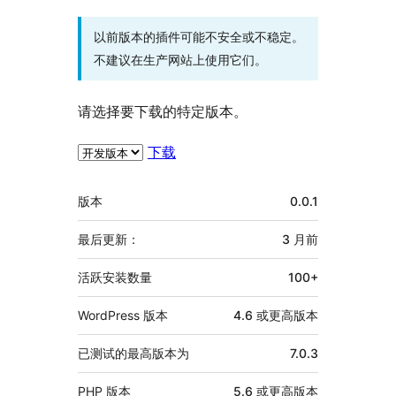
以前版本的插件可能不安全或不稳定。
不建议在生产网站上使用它们。
请选择要下载的特定版本。
下载
额
版本
0.0.1
外
信
最后更新：
3 月
前
息
活跃安装数量
100+
WordPress 版本
4.6 或更高版本
已测试的最高版本为
7.0.3
PHP 版本
5.6 或更高版本