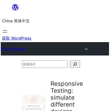
跳
至
China 简体中文
内
容
获取 WordPress
Plugin Directory
搜
索
插
Responsive
件
Testing:
simulate
different