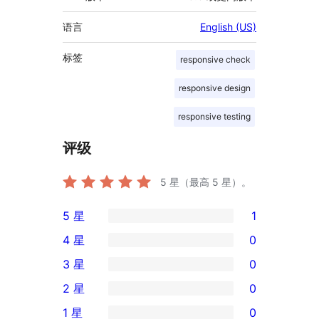
语言
English (US)
标签
responsive check
responsive design
responsive testing
评级
5
星（最高 5 星）。
5 星
1
1
4 星
0
条
0
3 星
0
5
条
0
2 星
0
星
4
条
0
评
1 星
0
星
3