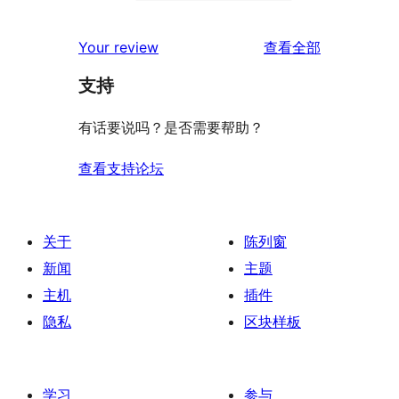
条
0
价
评
星
2
条
评
价
Your review
查看全部
评
星
1
论
价
评
支持
星
价
评
有话要说吗？是否需要帮助？
价
查看支持论坛
关于
陈列窗
新闻
主题
主机
插件
隐私
区块样板
学习
参与