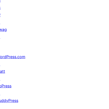
动
捐
赠
↗
wag
↗
ordPress.com
↗
att
↗
bPress
↗
uddyPress
↗