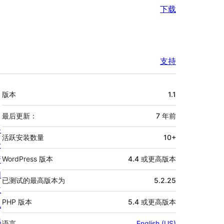
下载
支持
额
版本
1.1
外
信
最后更新：
7 年
前
关
息
活跃安装数量
10+
于
新
WordPress 版本
4.4 或更高版本
闻
已测试的最高版本为
5.2.25
主
PHP 版本
5.4 或更高版本
机
隐
语言
English (US)