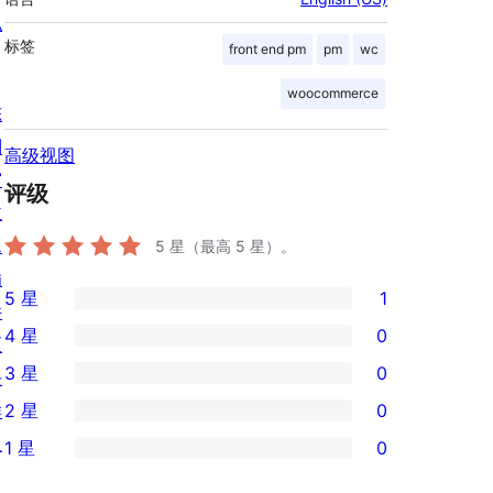
私
标签
front end pm
pm
wc
woocommerce
陈
列
高级视图
窗
评级
主
题
5
星（最高 5 星）。
插
5 星
1
件
1
4 星
0
区
条
0
3 星
0
块
5
条
0
样
2 星
0
星
4
条
0
板
评
1 星
0
星
3
条
0
价
评
星
2