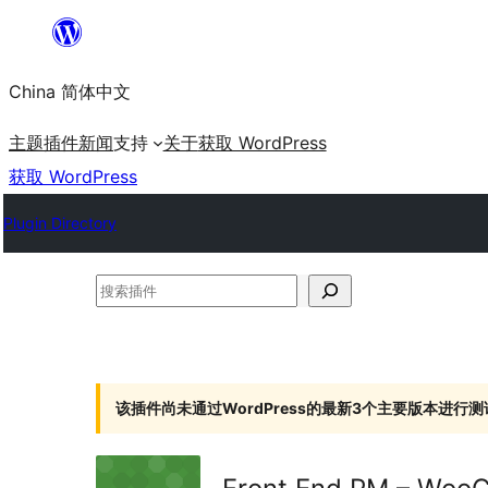
跳
至
China 简体中文
内
容
主题
插件
新闻
支持
关于
获取 WordPress
获取 WordPress
Plugin Directory
搜
索
插
件
该插件尚未通过WordPress的最新3个主要版本进行测