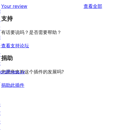
条
评
价
Your review
查看全部
评
星
1
学
论
价
评
支持
星
习
价
评
支
有话要说吗？是否需要帮助？
价
持
开
查看支持论坛
发
捐助
者
ordPress.tv
您愿意支持这个插件的发展吗?
↗
捐助此插件
参
与
活