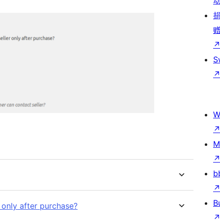
S
W
M
b
B
 only after purchase?