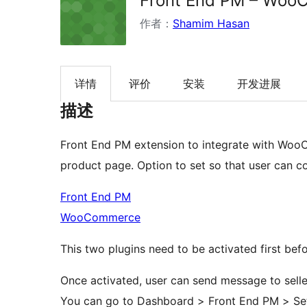
Front End PM – WooC
作者：
Shamim Hasan
详情
评价
安装
开发进展
描述
Front End PM extension to integrate with WooC
product page. Option to set so that user can co
Front End PM
WooCommerce
This two plugins need to be activated first befo
Once activated, user can send message to selle
You can go to Dashboard > Front End PM > Se