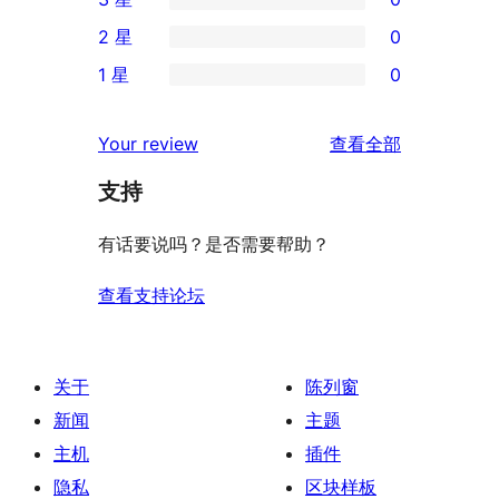
5
条
0
2 星
0
星
4
条
0
评
1 星
0
星
3
条
0
价
评
星
2
条
评
价
Your review
查看全部
评
星
1
论
价
评
支持
星
价
评
有话要说吗？是否需要帮助？
价
查看支持论坛
关于
陈列窗
新闻
主题
主机
插件
隐私
区块样板