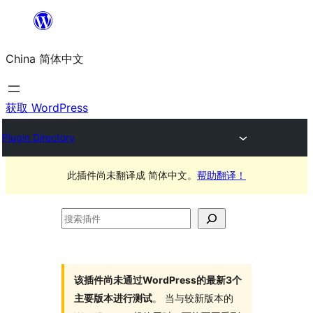
跳
至
China 简体中文
内
容
获取 WordPress
Plugin Directory
此插件尚未翻译成 简体中文。
帮助翻译！
搜
索
插
件
该插件尚未通过WordPress的最新3个
主要版本进行测试
。 当与较新版本的