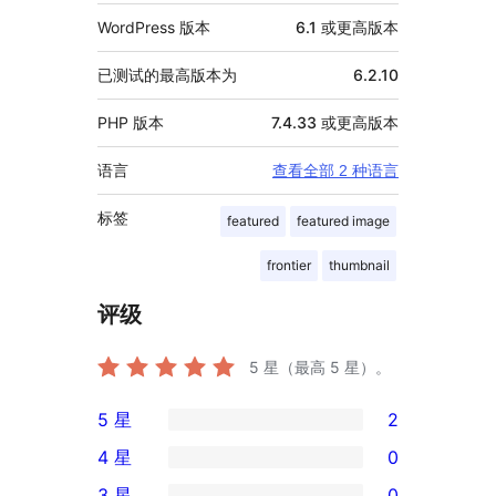
WordPress 版本
6.1 或更高版本
已测试的最高版本为
6.2.10
PHP 版本
7.4.33 或更高版本
语言
查看全部 2 种语言
标签
featured
featured image
frontier
thumbnail
评级
5
星（最高 5 星）。
5 星
2
2
4 星
0
条
0
3 星
0