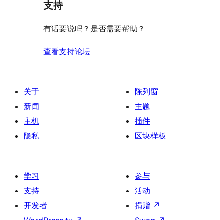
支持
有话要说吗？是否需要帮助？
查看支持论坛
关于
陈列窗
新闻
主题
主机
插件
隐私
区块样板
学习
参与
支持
活动
开发者
捐赠
↗
WordPress.tv
↗
Swag
↗