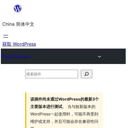
跳
至
China 简体中文
内
容
获取 WordPress
Plugin Directory
搜
索
插
件
该插件尚未通过WordPress的最新3个
主要版本进行测试
。 当与较新版本的
WordPress一起使用时，可能不再受到
维护或支持，并且可能会存在兼容性问