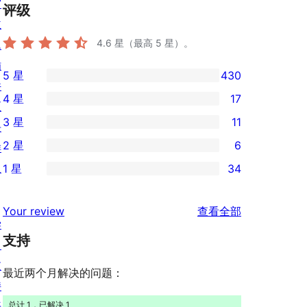
窗
评级
主
4.6
星（最高 5 星）。
题
插
5 星
430
430
件
4 星
17
条
区
17
3 星
11
5
块
条
11
2 星
6
星
样
4
条
6
评
板
1 星
34
星
3
条
34
价
评
星
2
条
评
价
Your review
查看全部
评
星
1
学
论
价
评
支持
星
习
价
评
支
最近两个月解决的问题：
价
持
开
总计 1，已解决 1