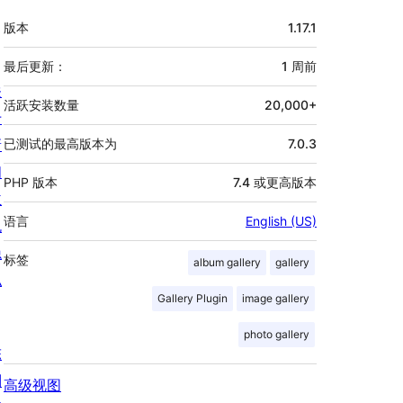
额
版本
1.17.1
外
信
最后更新：
1 周
前
关
息
活跃安装数量
20,000+
于
新
已测试的最高版本为
7.0.3
闻
PHP 版本
7.4 或更高版本
主
语言
English (US)
机
隐
标签
album gallery
gallery
私
Gallery Plugin
image gallery
photo gallery
陈
列
高级视图