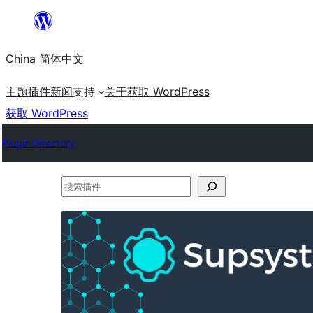
跳
至
China 简体中文
内
容
主题
插件
新闻
支持
关于
获取 WordPress
获取 WordPress
Plugin Directory
搜
索
插
件