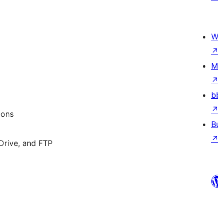
W
M
b
ions
B
Drive, and FTP