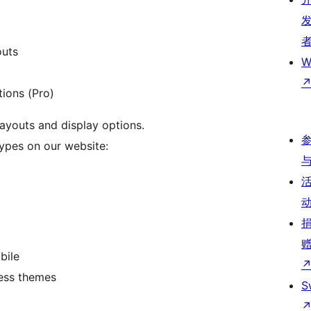
outs
W
tions (Pro)
layouts and display options.
types on our website:
bile
ress themes
S