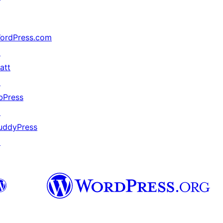
ordPress.com
↗
att
↗
bPress
↗
uddyPress
↗