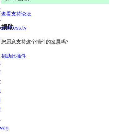
发
查看支持论坛
者
捐助
ordPress.tv
↗
您愿意支持这个插件的发展吗?
捐助此插件
参
与
活
动
捐
赠
↗
wag
↗