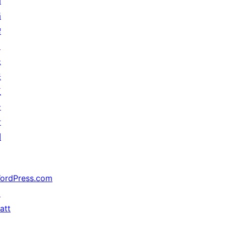
动
捐
赠
↗
未
来
五
分
计
划
ordPress.com
↗
att
↗