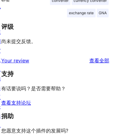
converter
currency converter
私
exchange rate
GNA
评级
陈
列
尚未提交反馈。
窗
主
评
Your review
查看全部
题
论
支持
插
件
有话要说吗？是否需要帮助？
区
查看支持论坛
块
捐助
样
板
您愿意支持这个插件的发展吗?