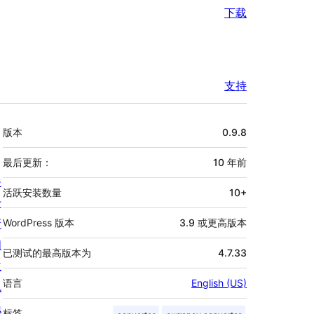
下载
支持
额
版本
0.9.8
外
信
最后更新：
10 年
前
关
息
活跃安装数量
10+
于
新
WordPress 版本
3.9 或更高版本
闻
已测试的最高版本为
4.7.33
主
语言
English (US)
机
隐
标签