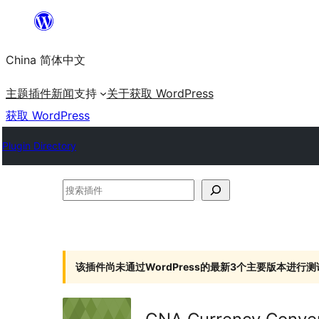
跳
至
China 简体中文
内
容
主题
插件
新闻
支持
关于
获取 WordPress
获取 WordPress
Plugin Directory
搜
索
插
件
该插件尚未通过WordPress的最新3个主要版本进行测