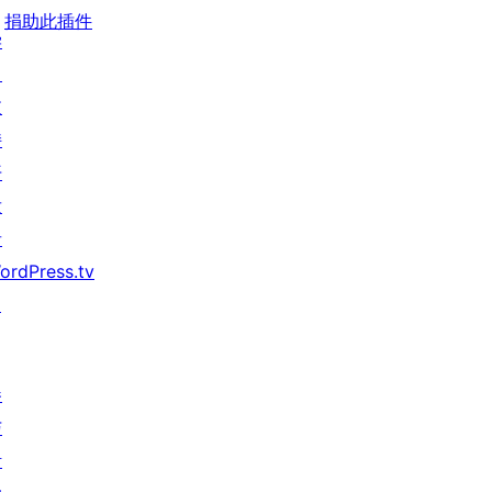
捐助此插件
学
习
支
持
开
发
者
ordPress.tv
↗
参
与
活