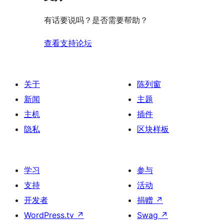
价
评
有话要说吗？是否需要帮助？
价
查看支持论坛
关于
陈列窗
新闻
主题
主机
插件
隐私
区块样板
学习
参与
支持
活动
开发者
捐赠
↗
WordPress.tv
↗
Swag
↗