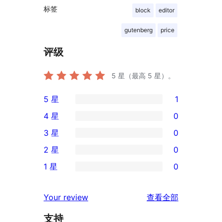
标签
block
editor
gutenberg
price
评级
5
星（最高 5 星）。
5 星
1
1
4 星
0
条
0
3 星
0
5
条
0
2 星
0
星
4
条
0
评
1 星
0
星
3
条
0
价
评
星
2
条
评
价
Your review
查看全部
评
星
1
论
价
评
支持
星