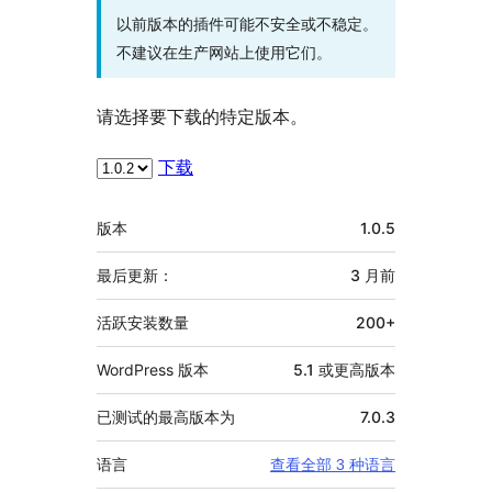
以前版本的插件可能不安全或不稳定。
不建议在生产网站上使用它们。
请选择要下载的特定版本。
下载
额
版本
1.0.5
外
信
最后更新：
3 月
前
息
活跃安装数量
200+
WordPress 版本
5.1 或更高版本
已测试的最高版本为
7.0.3
语言
查看全部 3 种语言