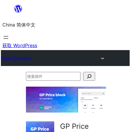
跳
至
China 简体中文
内
容
获取 WordPress
Plugin Directory
搜
索
插
件
GP Price