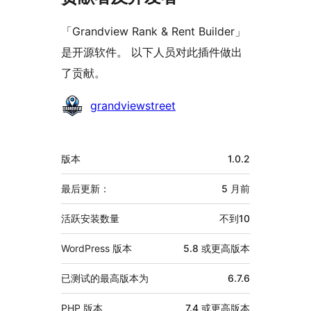
「Grandview Rank & Rent Builder」
是开源软件。 以下人员对此插件做出
了贡献。
贡
grandviewstreet
献
者
额
版本
1.0.2
外
信
最后更新：
5 月
前
息
活跃安装数量
不到10
WordPress 版本
5.8 或更高版本
已测试的最高版本为
6.7.6
PHP 版本
7.4 或更高版本