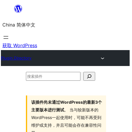
跳
至
China 简体中文
内
容
获取 WordPress
Plugin Directory
搜
索
插
件
该插件尚未通过WordPress的最新3个
主要版本进行测试
。 当与较新版本的
WordPress一起使用时，可能不再受到
维护或支持，并且可能会存在兼容性问