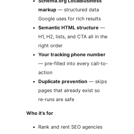
Schema.org LocalBusiness
markup
— structured data
Google uses for rich results
Semantic HTML structure
—
H1, H2, lists, and CTA all in the
right order
Your tracking phone number
— pre-filled into every call-to-
action
Duplicate prevention
— skips
pages that already exist so
re-runs are safe
Who it’s for
Rank and rent SEO agencies