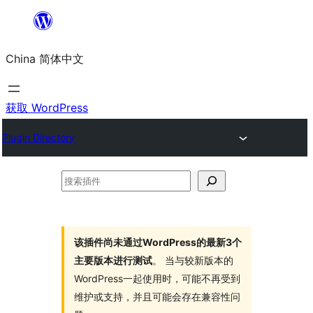
跳
至
China 简体中文
内
容
获取 WordPress
Plugin Directory
搜
索
插
件
该插件尚未通过WordPress的最新3个
主要版本进行测试
。 当与较新版本的
WordPress一起使用时，可能不再受到
维护或支持，并且可能会存在兼容性问