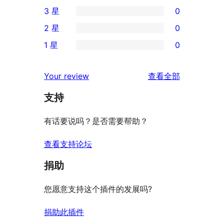
0
3 星
0
5
条
0
2 星
0
星
4
条
0
评
1 星
0
星
3
条
0
价
评
星
2
条
评
价
Your review
查看全部
评
星
1
论
价
评
支持
星
价
评
有话要说吗？是否需要帮助？
价
查看支持论坛
捐助
您愿意支持这个插件的发展吗?
捐助此插件