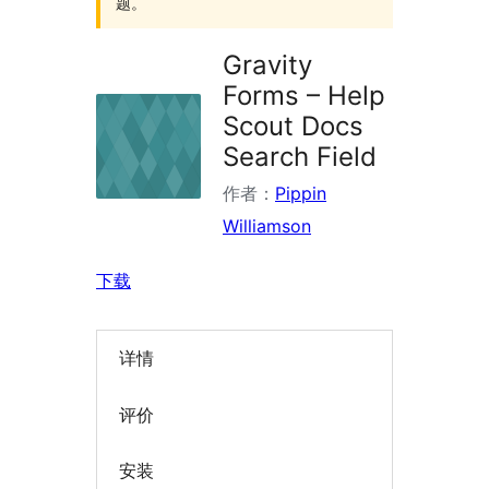
题。
Gravity
Forms – Help
Scout Docs
Search Field
作者：
Pippin
Williamson
下载
详情
评价
安装