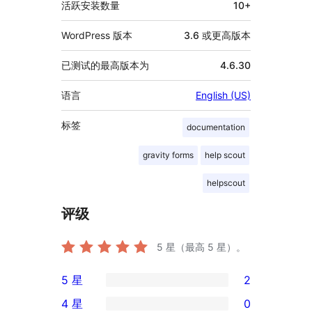
活跃安装数量
10+
WordPress 版本
3.6 或更高版本
已测试的最高版本为
4.6.30
语言
English (US)
标签
documentation
gravity forms
help scout
helpscout
评级
5
星（最高 5 星）。
5 星
2
2
4 星
0
条