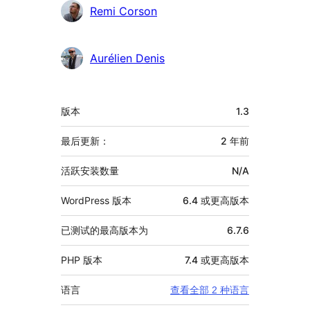
Remi Corson
Aurélien Denis
额
版本
1.3
外
信
最后更新：
2 年
前
息
活跃安装数量
N/A
WordPress 版本
6.4 或更高版本
已测试的最高版本为
6.7.6
PHP 版本
7.4 或更高版本
语言
查看全部 2 种语言