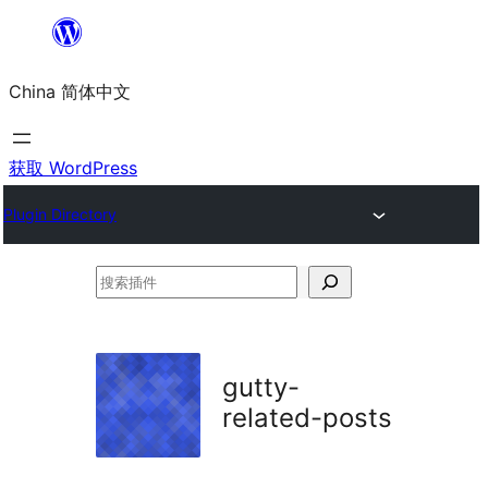
跳
至
China 简体中文
内
容
获取 WordPress
Plugin Directory
搜
索
插
件
gutty-
related-posts