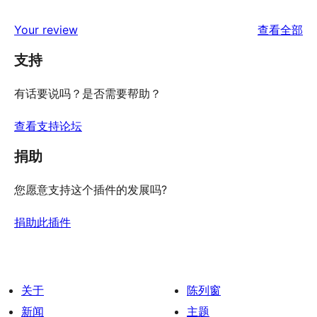
价
评
星
2
条
评
价
Your review
查看全部
评
星
1
论
价
评
支持
星
价
评
有话要说吗？是否需要帮助？
价
查看支持论坛
捐助
您愿意支持这个插件的发展吗?
捐助此插件
关于
陈列窗
新闻
主题