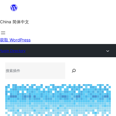
跳
至
内
China 简体中文
容
获取 WordPress
Plugin Directory
搜
索
插
件