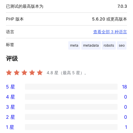
已测试的最高版本为
7.0.3
PHP 版本
5.6.20 或更高版本
语言
查看全部 3 种语言
标签
meta
metadata
robots
seo
评级
4.8
星（最高 5 星）。
5 星
18
18
4 星
0
条
0
3 星
0
5
条
0
2 星
0
星
4
条
0
评
1 星
1
星
3
条
1