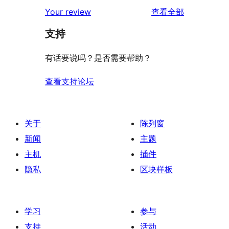
2
条
评
价
Your review
查看全部
评
星
1
论
价
评
支持
星
价
评
有话要说吗？是否需要帮助？
价
查看支持论坛
关于
陈列窗
新闻
主题
主机
插件
隐私
区块样板
学习
参与
支持
活动