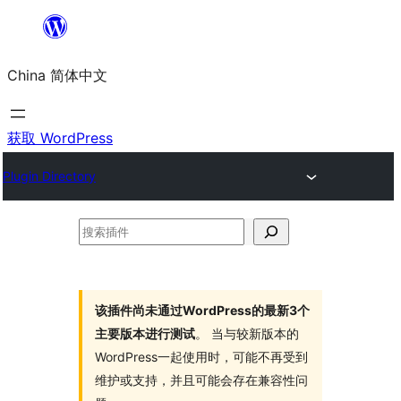
跳
至
China 简体中文
内
容
获取 WordPress
Plugin Directory
搜
索
插
件
该插件尚未通过WordPress的最新3个
主要版本进行测试
。 当与较新版本的
WordPress一起使用时，可能不再受到
维护或支持，并且可能会存在兼容性问