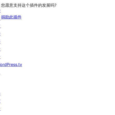
您愿意支持这个插件的发展吗?
学
捐助此插件
习
支
持
开
发
者
ordPress.tv
↗
参
与
活