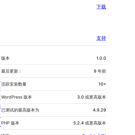
下载
支持
额
版本
1.0.0
外
信
最后更新：
9 年
前
关
息
活跃安装数量
10+
于
新
WordPress 版本
3.0 或更高版本
闻
已测试的最高版本为
4.9.29
主
PHP 版本
5.2.4 或更高版本
机
隐