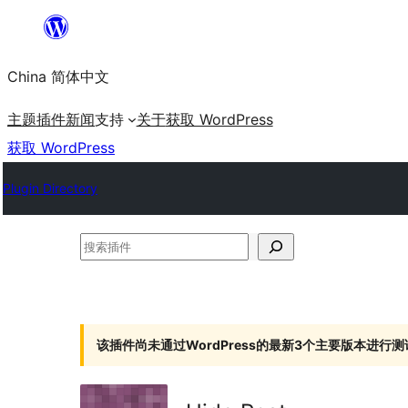
跳
至
China 简体中文
内
容
主题
插件
新闻
支持
关于
获取 WordPress
获取 WordPress
Plugin Directory
搜
索
插
件
该插件尚未通过WordPress的最新3个主要版本进行测