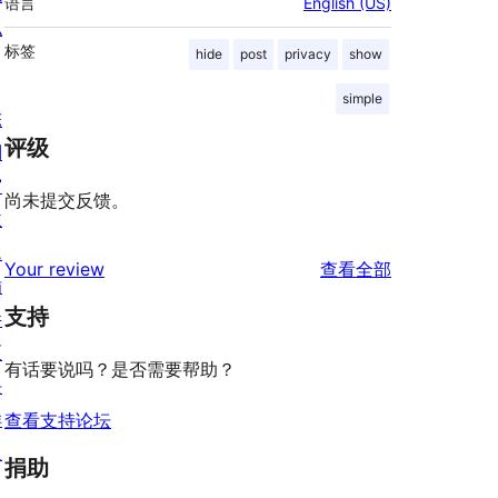
语言
English (US)
私
标签
hide
post
privacy
show
simple
陈
评级
列
窗
尚未提交反馈。
主
题
评
Your review
查看全部
插
论
支持
件
区
有话要说吗？是否需要帮助？
块
样
查看支持论坛
板
捐助