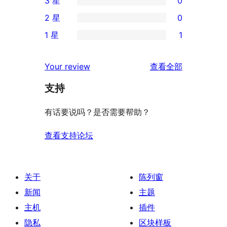
3 星
0
5
条
0
2 星
0
星
4
条
0
评
1 星
1
星
3
条
1
价
评
星
2
条
评
价
Your review
查看全部
评
星
1
论
价
评
支持
星
价
评
有话要说吗？是否需要帮助？
价
查看支持论坛
关于
陈列窗
新闻
主题
主机
插件
隐私
区块样板