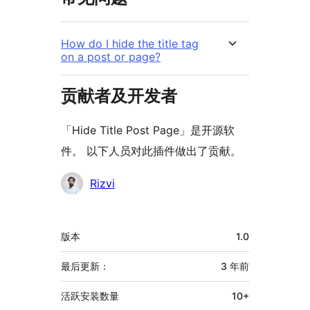
How do I hide the title tag
on a post or page?
贡献者及开发者
「Hide Title Post Page」是开源软
件。 以下人员对此插件做出了贡献。
贡
Rizvi
献
者
额
版本
1.0
外
信
最后更新：
3 年
前
息
活跃安装数量
10+