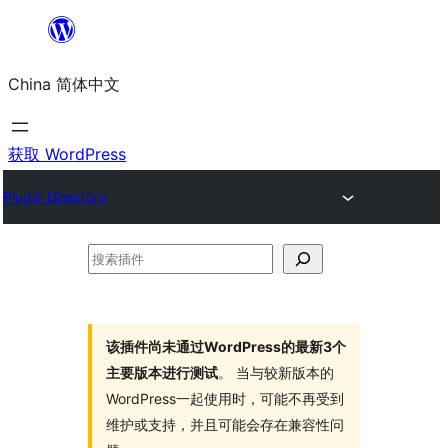
跳
至
China 简体中文
内
容
获取 WordPress
Plugin Directory
搜
索
插
件
该插件尚未通过WordPress的最新3个
主要版本进行测试
。 当与较新版本的
WordPress一起使用时，可能不再受到
维护或支持，并且可能会存在兼容性问