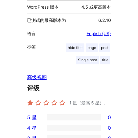
WordPress 版本
4.5 或更高版本
已测试的最高版本为
6.2.10
语言
English (US)
标签
hide title
page
post
Single post
title
高级视图
评级
1
星（最高 5 星）。
5 星
0
0
4 星
0
条
0