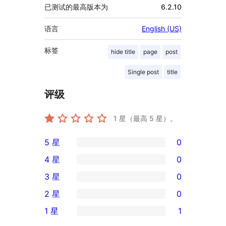
已测试的最高版本为
6.2.10
语言
English (US)
标签
hide title
page
post
Single post
title
评级
1
星（最高 5 星）。
5 星
0
0
4 星
0
条
0
3 星
0
5
条
0
2 星
0
星
4
条
0
评
1 星
1
星
3
条
1
价