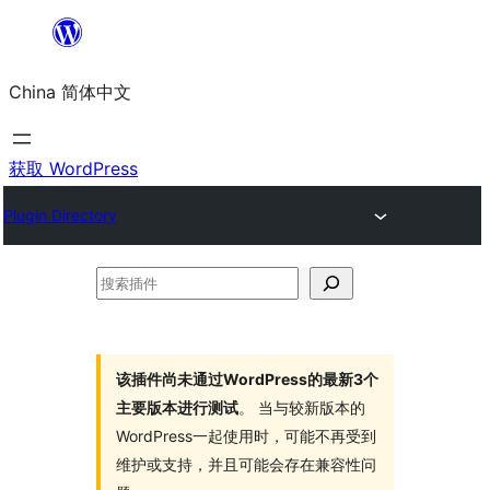
跳
至
China 简体中文
内
容
获取 WordPress
Plugin Directory
搜
索
插
件
该插件尚未通过WordPress的最新3个
主要版本进行测试
。 当与较新版本的
WordPress一起使用时，可能不再受到
维护或支持，并且可能会存在兼容性问