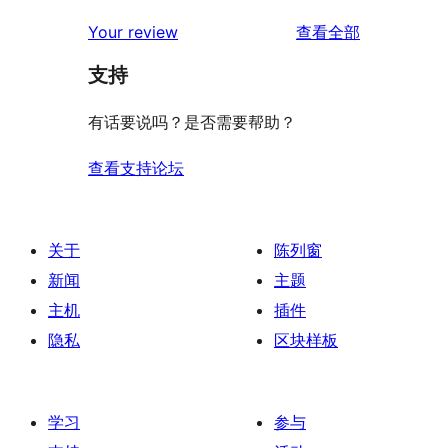
评
星
2
条
评
价
Your review
查看全部
评
星
1
论
价
评
支持
星
价
评
有话要说吗？是否需要帮助？
价
查看支持论坛
关于
陈列窗
新闻
主题
主机
插件
隐私
区块样板
学习
参与