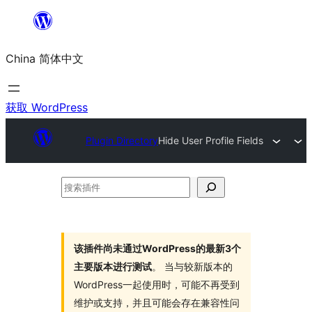
跳
至
China 简体中文
内
容
获取 WordPress
Plugin Directory
Hide User Profile Fields
搜
索
插
件
该插件尚未通过WordPress的最新3个
主要版本进行测试
。 当与较新版本的
WordPress一起使用时，可能不再受到
维护或支持，并且可能会存在兼容性问