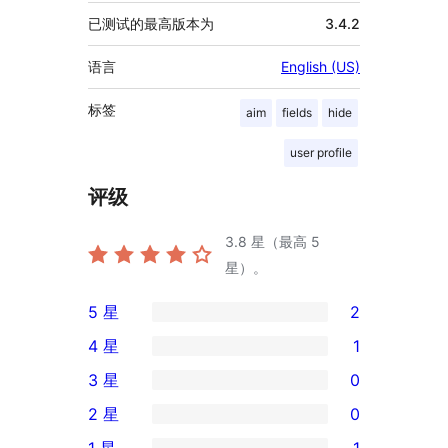
已测试的最高版本为
3.4.2
语言
English (US)
标签
aim
fields
hide
user profile
评级
3.8
星（最高 5
星）。
5 星
2
2
4 星
1
条
1
3 星
0
5
条
0
2 星
0
星
4
条
0
评
1 星
1