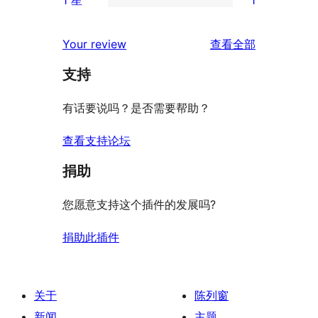
星
3
条
1
价
评
星
2
条
评
价
Your review
查看全部
评
星
1
论
价
评
支持
星
价
评
有话要说吗？是否需要帮助？
价
查看支持论坛
捐助
您愿意支持这个插件的发展吗?
捐助此插件
关于
陈列窗
新闻
主题