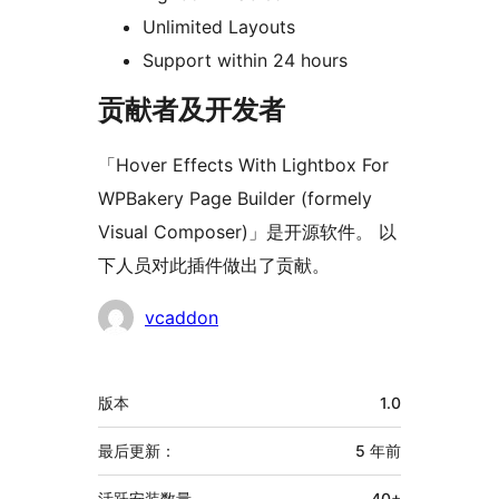
Unlimited Layouts
Support within 24 hours
贡献者及开发者
「Hover Effects With Lightbox For
WPBakery Page Builder (formely
Visual Composer)」是开源软件。 以
下人员对此插件做出了贡献。
贡
vcaddon
献
者
额
版本
1.0
外
信
最后更新：
5 年
前
息
活跃安装数量
40+