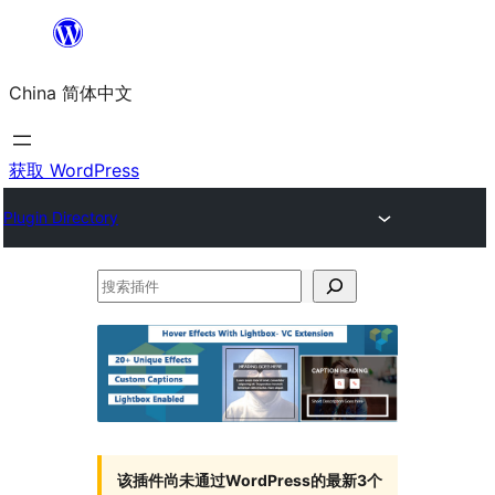
跳
至
China 简体中文
内
容
获取 WordPress
Plugin Directory
搜
索
插
件
该插件尚未通过WordPress的最新3个