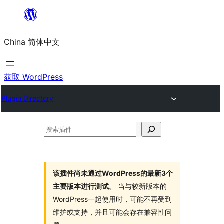
跳
至
China 简体中文
内
容
获取 WordPress
Plugin Directory
搜
索
插
件
该插件尚未通过WordPress的最新3个
主要版本进行测试
。 当与较新版本的
WordPress一起使用时，可能不再受到
维护或支持，并且可能会存在兼容性问