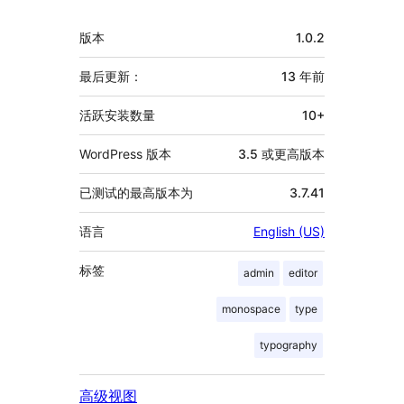
者
额
版本
1.0.2
外
信
最后更新：
13 年
前
息
活跃安装数量
10+
WordPress 版本
3.5 或更高版本
已测试的最高版本为
3.7.41
语言
English (US)
标签
admin
editor
monospace
type
typography
高级视图