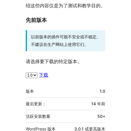
绍这些内容仅是为了测试和教学目的。
先前版本
以前版本的插件可能不安全或不稳定。
不建议在生产网站上使用它们。
请选择要下载的特定版本。
下载
额
版本
1.0
外
信
最后更新：
14 年
前
息
活跃安装数量
50+
WordPress 版本
3.0.1 或更高版本