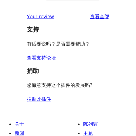
条
0
价
评
星
2
条
评
价
Your review
查看全部
评
星
1
论
价
评
支持
星
价
评
有话要说吗？是否需要帮助？
价
查看支持论坛
捐助
您愿意支持这个插件的发展吗?
捐助此插件
关于
陈列窗
新闻
主题