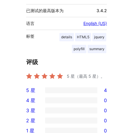
已测试的最高版本为
3.4.2
语言
English (US)
标签
details
HTML5
jquery
polyfill
summary
评级
5
星（最高 5 星）。
5 星
4
4
4 星
0
条
0
3 星
0
5
条
0
2 星
0
星
4
条
0
评
1 星
0
星
3