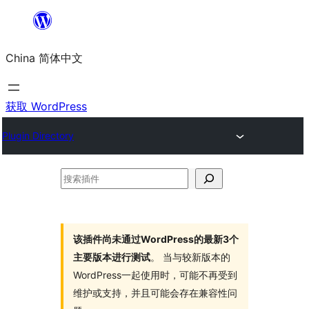
跳
至
China 简体中文
内
容
获取 WordPress
Plugin Directory
搜
索
插
件
该插件尚未通过WordPress的最新3个
主要版本进行测试
。 当与较新版本的
WordPress一起使用时，可能不再受到
维护或支持，并且可能会存在兼容性问