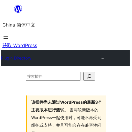
跳
至
China 简体中文
内
容
获取 WordPress
Plugin Directory
搜
索
插
件
该插件尚未通过WordPress的最新3个
主要版本进行测试
。 当与较新版本的
WordPress一起使用时，可能不再受到
维护或支持，并且可能会存在兼容性问