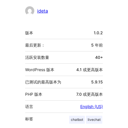
贡
ideta
献
者
额
版本
1.0.2
外
信
最后更新：
5 年
前
息
活跃安装数量
40+
WordPress 版本
4.1 或更高版本
已测试的最高版本为
5.9.15
PHP 版本
7.0 或更高版本
语言
English (US)
标签
chatbot
livechat