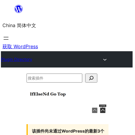
跳
至
China 简体中文
内
容
获取 WordPress
Plugin Directory
搜
索
插
件
该插件尚未通过WordPress的最新3个