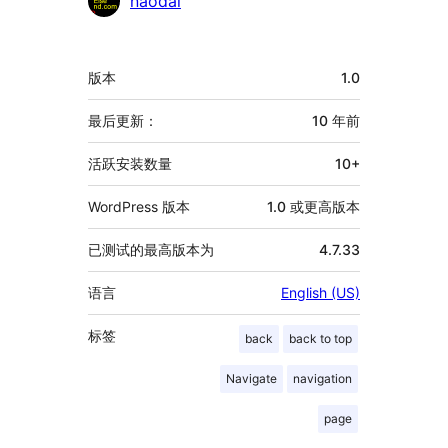
naodai
献
者
额
版本
1.0
外
信
最后更新：
10 年
前
息
活跃安装数量
10+
WordPress 版本
1.0 或更高版本
已测试的最高版本为
4.7.33
语言
English (US)
标签
back
back to top
Navigate
navigation
page