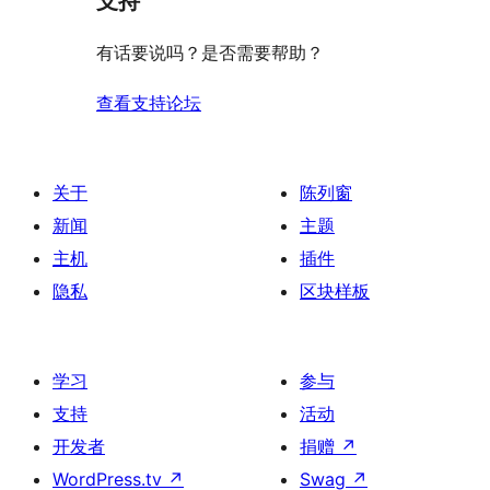
支持
价
评
有话要说吗？是否需要帮助？
价
查看支持论坛
关于
陈列窗
新闻
主题
主机
插件
隐私
区块样板
学习
参与
支持
活动
开发者
捐赠
↗
WordPress.tv
↗
Swag
↗