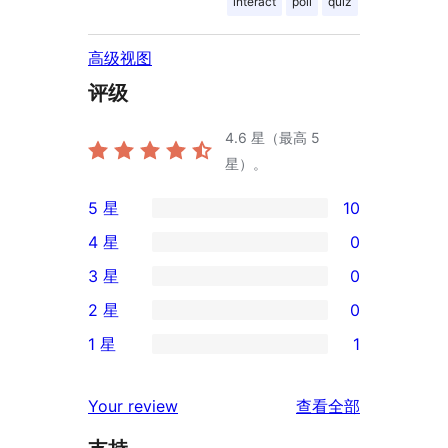
interact
poll
quiz
高级视图
评级
4.6
星（最高 5
星）。
5 星
10
10
4 星
0
条
0
3 星
0
5
条
0
2 星
0
星
4
条
0
评
1 星
1
星
3
条
1
价
评
星
2
条
评
价
Your review
查看全部
评
星
1
论
价
评
星