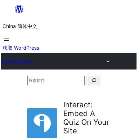
跳
至
China 简体中文
内
容
获取 WordPress
Plugin Directory
搜
索
插
Interact:
件
Embed A
Quiz On Your
Site