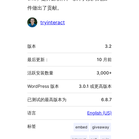
件做出了贡献。
贡
tryinteract
献
者
额
版本
3.2
外
信
最后更新：
10 月
前
息
活跃安装数量
3,000+
WordPress 版本
3.0.1 或更高版本
已测试的最高版本为
6.8.7
语言
English (US)
标签
embed
giveaway