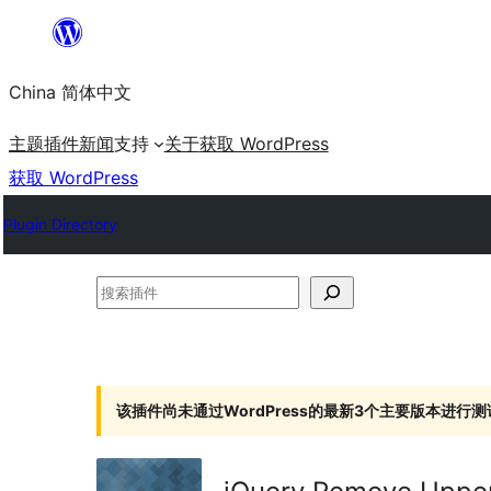
跳
至
China 简体中文
内
容
主题
插件
新闻
支持
关于
获取 WordPress
获取 WordPress
Plugin Directory
搜
索
插
件
该插件尚未通过WordPress的最新3个主要版本进行测