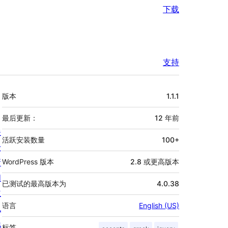
下载
支持
额
版本
1.1.1
外
信
最后更新：
12 年
前
关
息
活跃安装数量
100+
于
新
WordPress 版本
2.8 或更高版本
闻
已测试的最高版本为
4.0.38
主
语言
English (US)
机
隐
标签