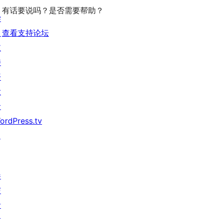
评
有话要说吗？是否需要帮助？
价
学
习
查看支持论坛
支
持
开
发
者
ordPress.tv
↗
参
与
活