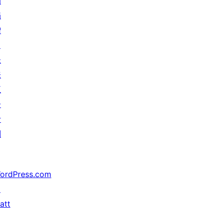
动
捐
赠
↗
未
来
五
分
计
划
ordPress.com
↗
att
↗