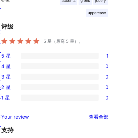
accents
greek
jquery
私
uppercase
评级
陈
列
5
星（最高 5 星）。
窗
5 星
1
主
1
4 星
0
题
条
0
3 星
0
插
5
条
0
件
2 星
0
星
4
条
0
区
评
1 星
0
星
3
条
0
块
价
评
星
2
条
样
评
价
Your review
查看全部
评
星
1
板
论
价
评
支持
星
价