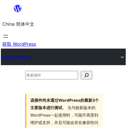
跳
至
China 简体中文
内
容
获取 WordPress
Plugin Directory
搜
索
插
件
该插件尚未通过WordPress的最新3个
主要版本进行测试
。 当与较新版本的
WordPress一起使用时，可能不再受到
维护或支持，并且可能会存在兼容性问