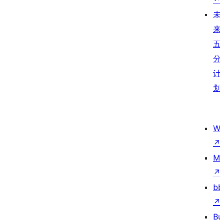
W
M
b
B