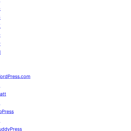
未
来
五
分
计
划
ordPress.com
↗
att
↗
bPress
↗
uddyPress