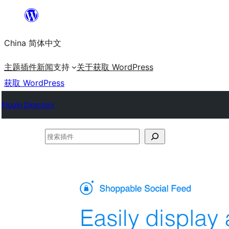
跳
至
China 简体中文
内
容
主题
插件
新闻
支持
关于
获取 WordPress
获取 WordPress
Plugin Directory
搜
索
插
件