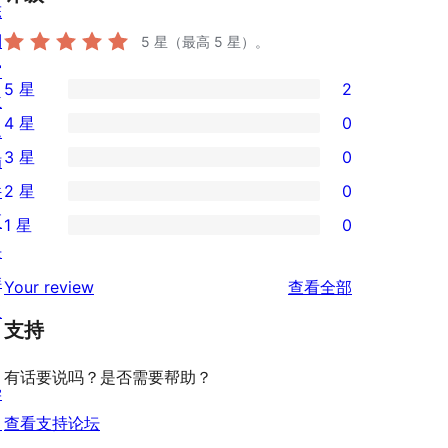
陈
列
5
星（最高 5 星）。
窗
5 星
2
主
2
4 星
0
题
条
0
3 星
0
插
5
条
0
件
2 星
0
星
4
条
0
区
评
1 星
0
星
3
条
0
块
价
评
星
2
条
样
评
价
Your review
查看全部
评
星
1
板
论
价
评
支持
星
价
评
有话要说吗？是否需要帮助？
价
学
习
查看支持论坛