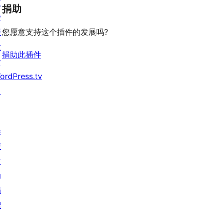
支
捐助
持
开
您愿意支持这个插件的发展吗?
发
捐助此插件
者
ordPress.tv
↗
参
与
活
动
捐
赠
↗