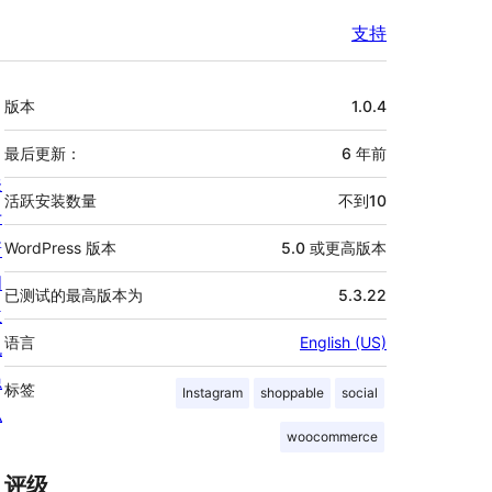
支持
额
版本
1.0.4
外
信
最后更新：
6 年
前
关
息
活跃安装数量
不到10
于
新
WordPress 版本
5.0 或更高版本
闻
已测试的最高版本为
5.3.22
主
语言
English (US)
机
隐
标签
Instagram
shoppable
social
私
woocommerce
评级