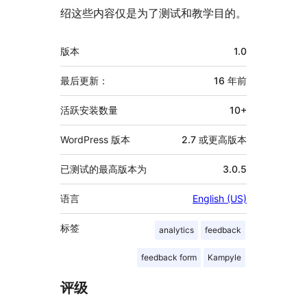
绍这些内容仅是为了测试和教学目的。
额
版本
1.0
外
信
最后更新：
16 年
前
息
活跃安装数量
10+
WordPress 版本
2.7 或更高版本
已测试的最高版本为
3.0.5
语言
English (US)
标签
analytics
feedback
feedback form
Kampyle
评级