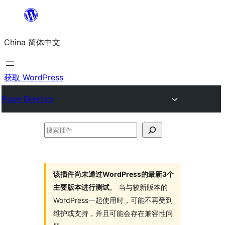
跳
至
China 简体中文
内
容
获取 WordPress
Plugin Directory
搜
索
插
件
该插件尚未通过WordPress的最新3个
主要版本进行测试
。 当与较新版本的
WordPress一起使用时，可能不再受到
维护或支持，并且可能会存在兼容性问