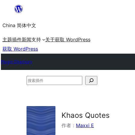
跳
至
China 简体中文
内
容
主题
插件
新闻
支持
关于
获取 WordPress
获取 WordPress
Plugin Directory
搜
索
插
件
Khaos Quotes
作者：
Maxxi E