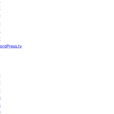
习
支
持
开
发
者
ordPress.tv
↗
参
与
活
动
捐
赠