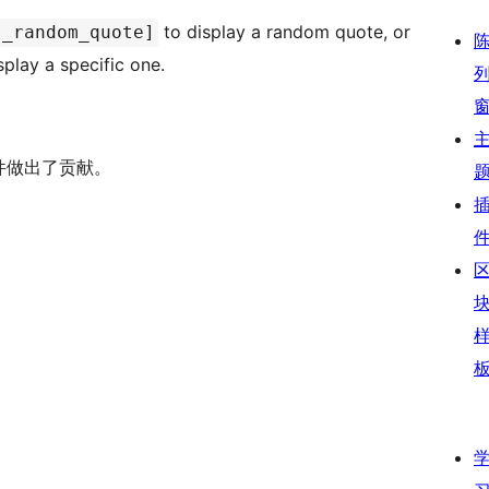
to display a random quote, or
s_random_quote]
splay a specific one.
插件做出了贡献。