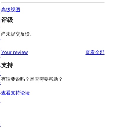
高级视图
陈
评级
列
窗
尚未提交反馈。
主
题
评
Your review
查看全部
插
论
件
支持
区
有话要说吗？是否需要帮助？
块
样
查看支持论坛
板
学