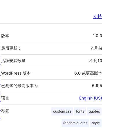
支持
额
版本
1.0.0
外
信
最后更新：
7 月
前
关
息
活跃安装数量
不到10
于
新
WordPress 版本
6.0 或更高版本
闻
已测试的最高版本为
6.9.5
主
语言
English (US)
机
隐
标签
custom css
fonts
quotes
私
random quotes
style