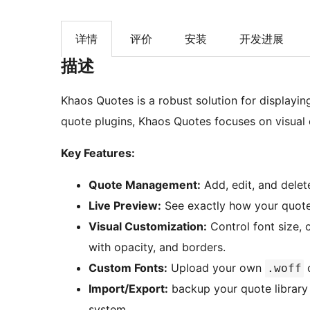
详情
评价
安装
开发进展
描述
Khaos Quotes is a robust solution for displayin
quote plugins, Khaos Quotes focuses on visua
Key Features:
Quote Management:
Add, edit, and delet
Live Preview:
See exactly how your quote s
Visual Customization:
Control font size, 
with opacity, and borders.
Custom Fonts:
Upload your own
.woff
Import/Export:
backup your quote library 
system.