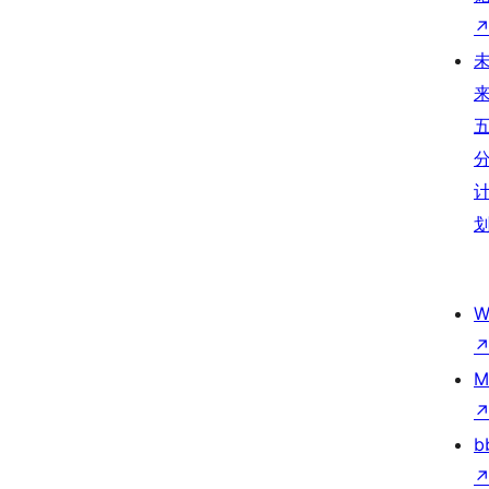
W
M
b