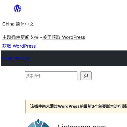
跳
至
China 简体中文
内
容
主题
插件
新闻
支持
关于
获取 WordPress
获取 WordPress
Plugin Directory
搜
索
插
件
该插件尚未通过WordPress的最新3个主要版本进行测