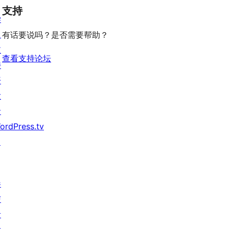
论
价
评
支持
星
学
价
评
习
有话要说吗？是否需要帮助？
价
支
查看支持论坛
持
开
发
者
ordPress.tv
↗
参
与
活