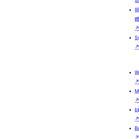
S
W
M
b
B