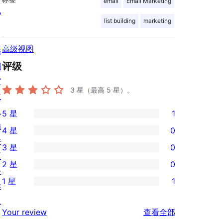
email
Email Marketing
私
list building
marketing
高级视图
陈
评级
列
窗
3
星（最高 5 星）。
主
题
5 星
1
1
插
4 星
0
条
0
件
3 星
0
5
条
0
区
2 星
0
星
4
条
块
0
评
1 星
1
星
3
样
条
1
价
评
星
板
2
条
评
价
Your review
查看全部
评
星
1