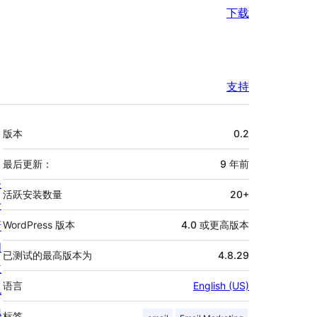
下载
支持
额
版本
0.2
外
信
最后更新：
9 年
前
关
息
活跃安装数量
20+
于
新
WordPress 版本
4.0 或更高版本
闻
已测试的最高版本为
4.8.29
主
语言
English (US)
机
隐
标签