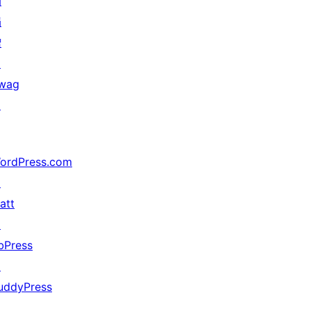
动
捐
赠
↗
wag
↗
ordPress.com
↗
att
↗
bPress
↗
uddyPress
↗