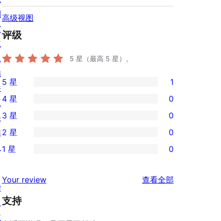
列
高级视图
窗
评级
主
题
5
星（最高 5 星）。
插
5 星
1
件
1
4 星
0
区
条
0
3 星
0
块
5
条
0
样
2 星
0
星
4
条
0
板
评
1 星
0
星
3
条
0
价
评
星
2
条
评
价
Your review
查看全部
评
星
1
学
论
价
评
支持
星
习
价
评
支