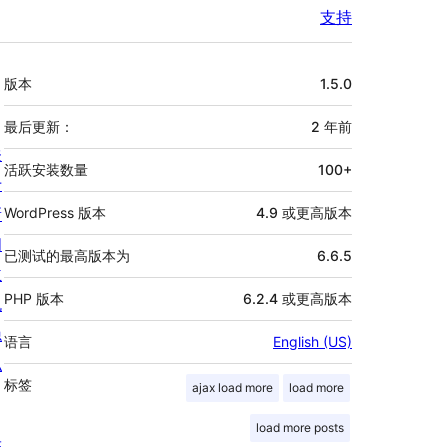
支持
额
版本
1.5.0
外
信
最后更新：
2 年
前
关
息
活跃安装数量
100+
于
新
WordPress 版本
4.9 或更高版本
闻
已测试的最高版本为
6.6.5
主
PHP 版本
6.2.4 或更高版本
机
隐
语言
English (US)
私
标签
ajax load more
load more
load more posts
陈