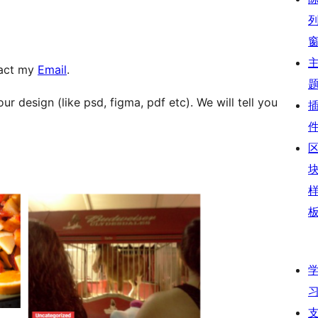
tact my
Email
.
r design (like psd, figma, pdf etc). We will tell you