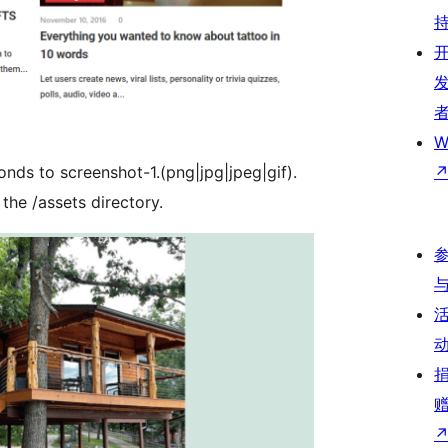
W
onds to screenshot-1.(png|jpg|jpeg|gif).
 the /assets directory.