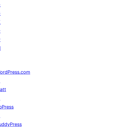
未
来
五
分
计
划
ordPress.com
↗
att
↗
bPress
↗
uddyPress