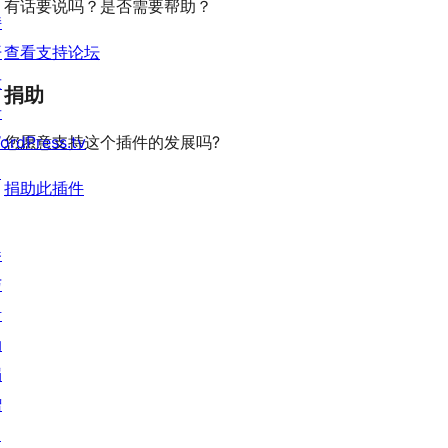
有话要说吗？是否需要帮助？
价
持
开
查看支持论坛
发
捐助
者
ordPress.tv
您愿意支持这个插件的发展吗?
↗
捐助此插件
参
与
活
动
捐
赠
↗