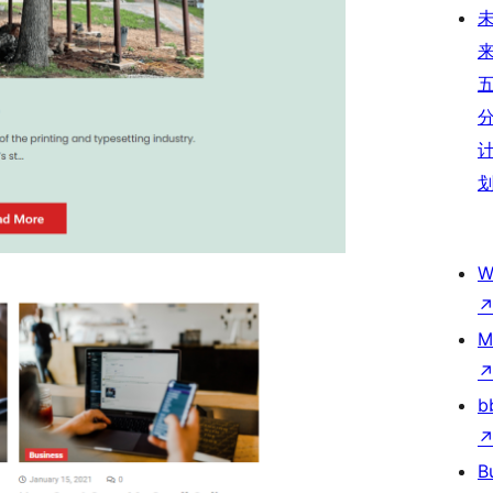
W
M
b
B