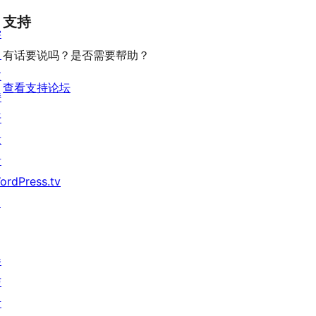
论
价
评
支持
星
学
价
评
习
有话要说吗？是否需要帮助？
价
支
查看支持论坛
持
开
发
者
ordPress.tv
↗
参
与
活