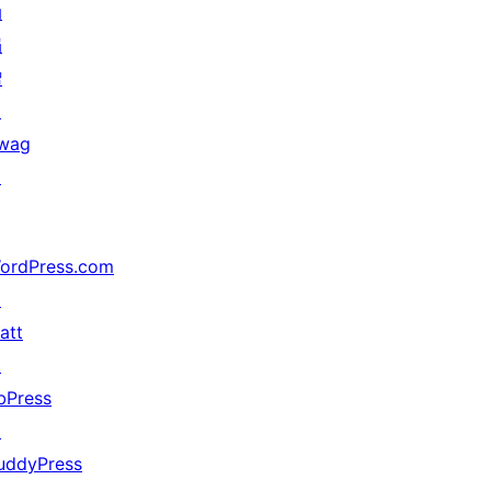
动
捐
赠
↗
wag
↗
ordPress.com
↗
att
↗
bPress
↗
uddyPress