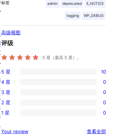
隐
标签
admin
deprecated
E_NOTICE
私
logging
WP_DEBUG
高级视图
陈
评级
列
窗
5
星（最高 5 星）。
主
题
5 星
10
10
插
4 星
0
条
0
件
3 星
0
5
条
0
区
2 星
0
星
4
条
块
0
评
1 星
0
星
3
样
条
0
价
评
星
板
2
条
评
价
Your review
查看全部
评
星
1