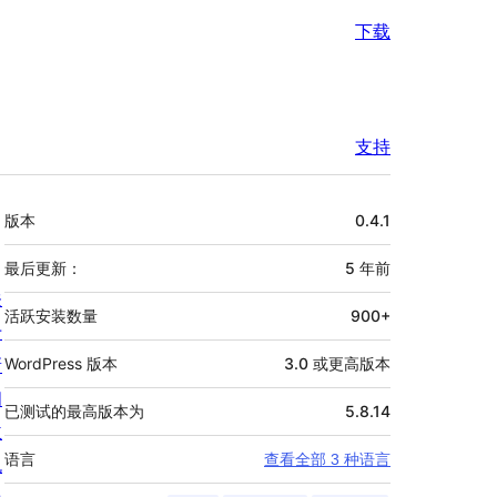
下载
支持
额
版本
0.4.1
外
信
最后更新：
5 年
前
关
息
活跃安装数量
900+
于
新
WordPress 版本
3.0 或更高版本
闻
已测试的最高版本为
5.8.14
主
语言
查看全部 3 种语言
机