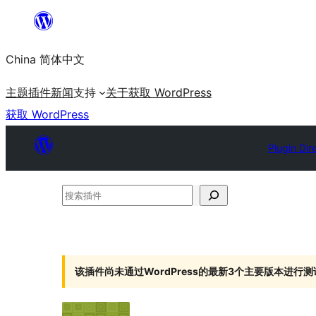
跳
至
China 简体中文
内
容
主题
插件
新闻
支持
关于
获取 WordPress
获取 WordPress
Plugin Dir
搜
索
插
件
该插件尚未通过WordPress的最新3个主要版本进行测