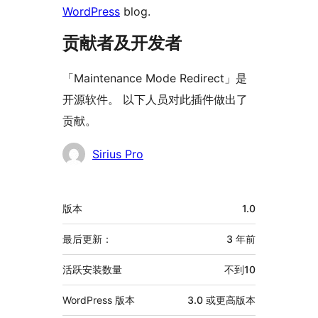
WordPress
blog.
贡献者及开发者
「Maintenance Mode Redirect」是
开源软件。 以下人员对此插件做出了
贡献。
贡
Sirius Pro
献
者
额
版本
1.0
外
信
最后更新：
3 年
前
息
活跃安装数量
不到10
WordPress 版本
3.0 或更高版本