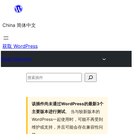
跳
至
China 简体中文
内
容
获取 WordPress
Plugin Directory
搜
索
插
件
该插件尚未通过WordPress的最新3个
主要版本进行测试
。 当与较新版本的
WordPress一起使用时，可能不再受到
维护或支持，并且可能会存在兼容性问