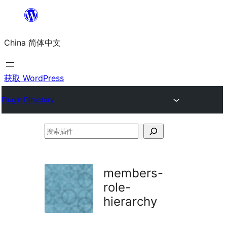
跳
至
China 简体中文
内
容
获取 WordPress
Plugin Directory
搜
索
插
members-
件
role-
hierarchy