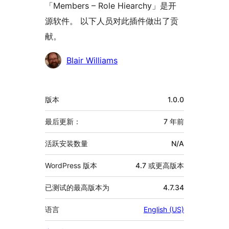
「Members – Role Hiearchy」是开
源软件。 以下人员对此插件做出了贡
献。
贡
Blair Williams
献
者
额
版本
1.0.0
外
信
最后更新：
7 年
前
息
活跃安装数量
N/A
WordPress 版本
4.7 或更高版本
已测试的最高版本为
4.7.34
语言
English (US)