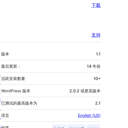
下载
支持
额
版本
1.1
外
信
最后更新：
14 年
前
关
息
活跃安装数量
10+
于
新
WordPress 版本
2.0.2 或更高版本
闻
已测试的最高版本为
2.1
主
语言
English (US)
机
隐
标签