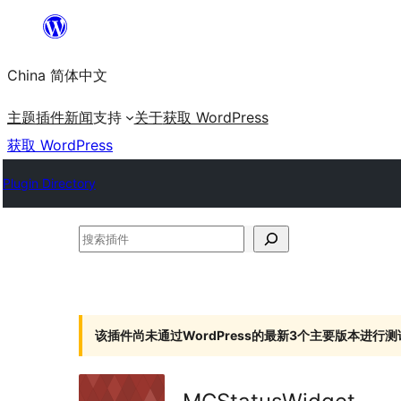
跳
至
China 简体中文
内
容
主题
插件
新闻
支持
关于
获取 WordPress
获取 WordPress
Plugin Directory
搜
索
插
件
该插件尚未通过WordPress的最新3个主要版本进行测