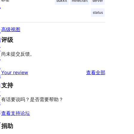
bukkit
minecraft
server
私
status
高级视图
陈
评级
列
窗
尚未提交反馈。
主
题
评
Your review
查看全部
插
论
件
支持
区
有话要说吗？是否需要帮助？
块
样
查看支持论坛
板
捐助