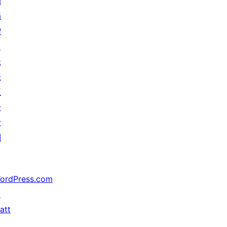
动
捐
赠
↗
未
来
五
分
计
划
ordPress.com
↗
att
↗