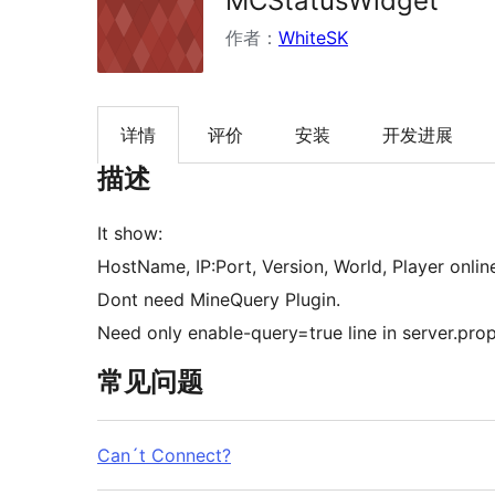
MCStatusWidget
作者：
WhiteSK
详情
评价
安装
开发进展
描述
It show:
HostName, IP:Port, Version, World, Player online /
Dont need MineQuery Plugin.
Need only enable-query=true line in server.prop
常见问题
Can´t Connect?