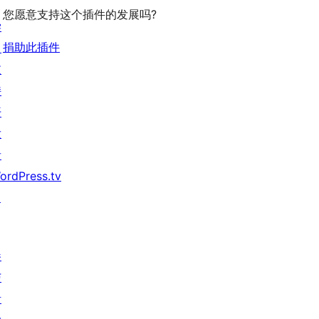
您愿意支持这个插件的发展吗?
学
捐助此插件
习
支
持
开
发
者
ordPress.tv
↗
参
与
活