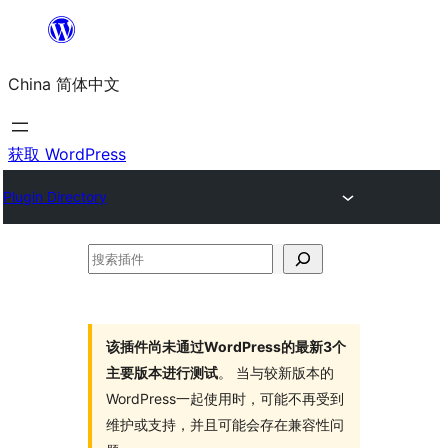
跳
至
China 简体中文
内
容
获取 WordPress
Plugin Directory
搜
索
插
件
该插件尚未通过WordPress的最新3个
主要版本进行测试
。 当与较新版本的
WordPress一起使用时，可能不再受到
维护或支持，并且可能会存在兼容性问