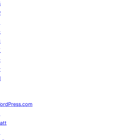
捐
赠
↗
未
来
五
分
计
划
ordPress.com
↗
att
↗