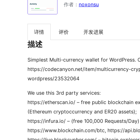
作者：
noxonsu
详情
评价
开发进展
描述
Simplest Multi-currency wallet for WordPress.
https://codecanyon.net/item/multicurrency-cr
wordpress/23532064
We use this 3rd party services:
https://etherscan.io/ – free public blockchain e
(Ethereum cryptoccurrency and ER20 assets);
https://infura.io/ – (free 100,000 Re
https://www.blockchain.com/btc, https://api.b
https://live.blockcypher.com/ – bitcoin explorer