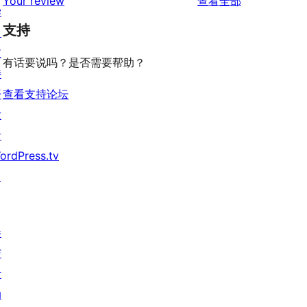
评
价
Your review
查看全部
评
星
1
学
论
价
评
支持
星
习
价
评
支
有话要说吗？是否需要帮助？
价
持
开
查看支持论坛
发
者
ordPress.tv
↗
参
与
活
动