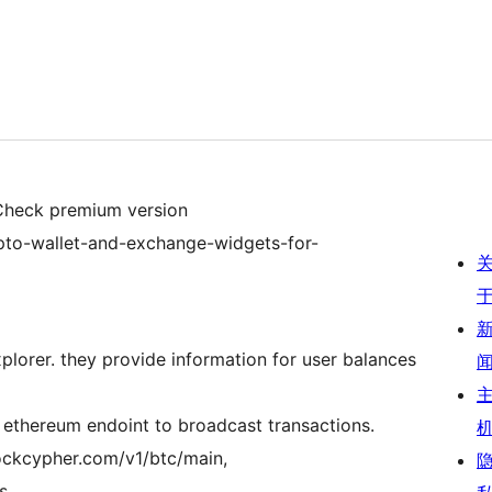
 Check premium version
ypto-wallet-and-exchange-widgets-for-
xplorer. they provide information for user balances
quests/Day) ethereum endoint to broadcast transactions.
lockcypher.com/v1/btc/main,
s