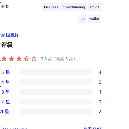
私
标签
business
crowdfunding
erc20
ico
wallet
陈
列
高级视图
窗
评级
主
题
3.6
星（最高 5 星）。
插
5 星
4
件
4
4 星
0
区
条
0
3 星
1
块
5
条
1
样
2 星
0
星
4
条
0
板
评
1 星
2
星
3
条
2
价
评
星
2
条