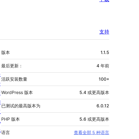
支持
额
版本
1.1.5
外
信
最后更新：
4 年
前
关
息
活跃安装数量
100+
于
新
WordPress 版本
5.4 或更高版本
闻
已测试的最高版本为
6.0.12
主
PHP 版本
5.6 或更高版本
机
隐
语言
查看全部 5 种语言