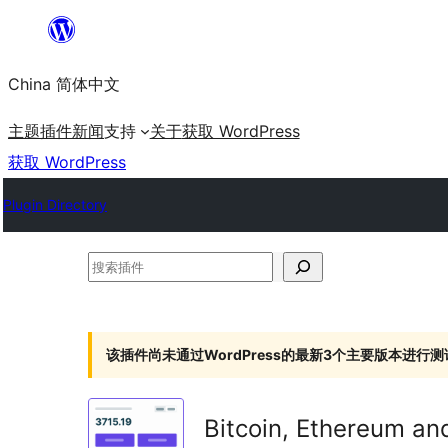
跳
至
China 简体中文
内
容
主题
插件
新闻
支持
关于
获取 WordPress
获取 WordPress
Plugin Directory
搜
索
插
件
该插件尚未通过WordPress的最新3个主要版本进行测
Bitcoin, Ethereum an