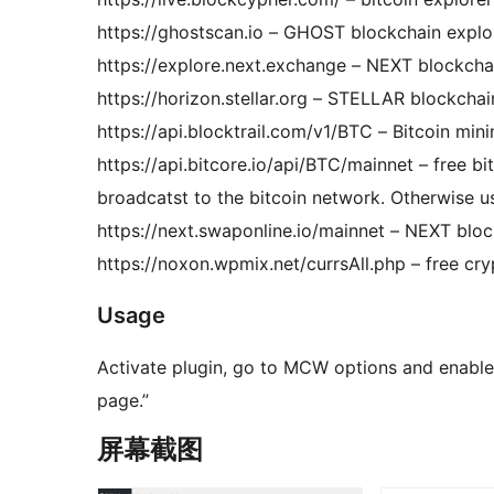
https://ghostscan.io – GHOST blockchain explo
https://explore.next.exchange – NEXT blockcha
https://horizon.stellar.org – STELLAR blockchai
https://api.blocktrail.com/v1/BTC – Bitcoin min
https://api.bitcore.io/api/BTC/mainnet – free b
broadcatst to the bitcoin network. Otherwise us
https://next.swaponline.io/mainnet – NEXT blo
https://noxon.wpmix.net/currsAll.php – free cr
Usage
Activate plugin, go to MCW options and enable
page.”
屏幕截图