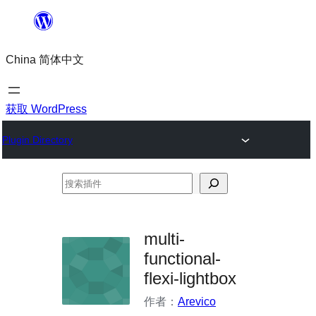
跳
至
China 简体中文
内
容
获取 WordPress
Plugin Directory
搜
索
插
multi-
件
functional-
flexi-lightbox
作者：
Arevico