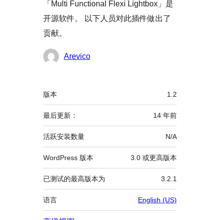
「Multi Functional Flexi Lightbox」是
开源软件。 以下人员对此插件做出了
贡献。
贡
Arevico
献
者
额
版本
1.2
外
信
最后更新：
14 年
前
息
活跃安装数量
N/A
WordPress 版本
3.0 或更高版本
已测试的最高版本为
3.2.1
语言
English (US)