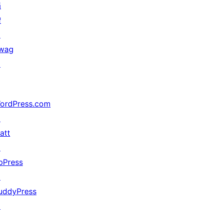
捐
赠
↗
wag
↗
ordPress.com
↗
att
↗
bPress
↗
uddyPress
↗