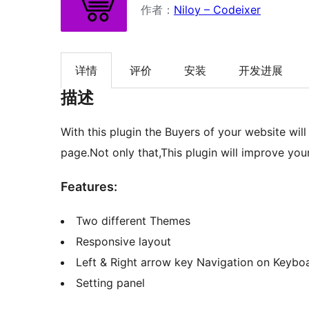
作者：
Niloy – Codeixer
详情
评价
安装
开发进展
描述
With this plugin the Buyers of your website wil
page.Not only that,This plugin will improve you
Features:
Two different Themes
Responsive layout
Left & Right arrow key Navigation o
Setting panel