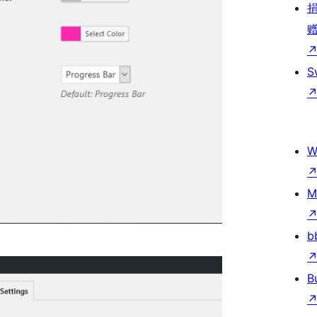
S
W
M
b
B