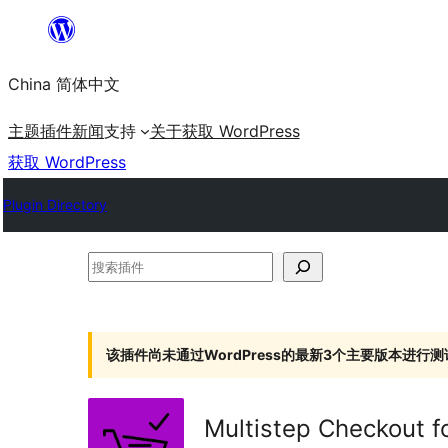
跳
至
China 简体中文
内
容
主题
插件
新闻
支持
关于
获取 WordPress
获取 WordPress
Plugin Directory
搜
索
插
件
该插件尚未通过WordPress的最新3个主要版本进行测
Multistep Checkout 