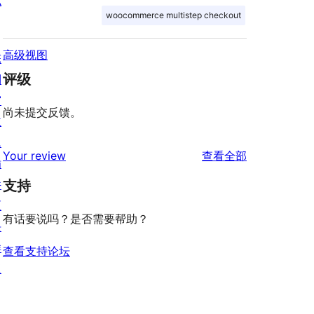
私
woocommerce multistep checkout
高级视图
陈
评级
列
窗
尚未提交反馈。
主
题
评
Your review
查看全部
插
论
件
支持
区
有话要说吗？是否需要帮助？
块
样
查看支持论坛
板