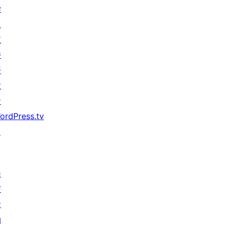
学
习
支
持
开
发
者
ordPress.tv
↗
参
与
活
动