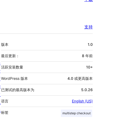
支持
额
版本
1.0
外
信
最后更新：
8 年
前
关
息
活跃安装数量
10+
于
新
WordPress 版本
4.0 或更高版本
闻
已测试的最高版本为
5.0.26
主
语言
English (US)
机
隐
标签
multistep checkout