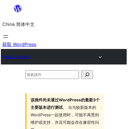
跳
至
China 简体中文
内
容
获取 WordPress
Plugin Directory
搜
索
插
件
该插件尚未通过WordPress的最新3个
主要版本进行测试
。 当与较新版本的
WordPress一起使用时，可能不再受到
维护或支持，并且可能会存在兼容性问