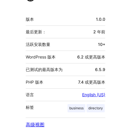
额
版本
1.0.0
外
信
最后更新：
2 年
前
息
活跃安装数量
10+
WordPress 版本
6.2 或更高版本
已测试的最高版本为
6.5.9
PHP 版本
7.4 或更高版本
语言
English (US)
标签
business
directory
高级视图