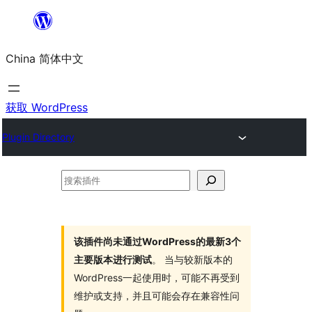
跳
至
China 简体中文
内
容
获取 WordPress
Plugin Directory
搜
索
插
件
该插件尚未通过WordPress的最新3个
主要版本进行测试
。 当与较新版本的
WordPress一起使用时，可能不再受到
维护或支持，并且可能会存在兼容性问