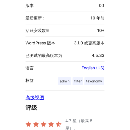
者
额
版本
0.1
外
信
最后更新：
10 年
前
息
活跃安装数量
10+
WordPress 版本
3.1.0 或更高版本
已测试的最高版本为
4.5.33
语言
English (US)
标签
admin
filter
taxonomy
高级视图
评级
4.7
星（最高 5
星）。