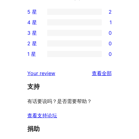
5 星
2
2
4 星
1
条
1
3 星
0
5
条
0
2 星
0
星
4
条
0
评
1 星
0
星
3
条
0
价
评
星
2
条
评
价
Your review
查看全部
评
星
1
论
价
评
支持
星
价
评
有话要说吗？是否需要帮助？
价
查看支持论坛
捐助