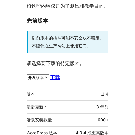
绍这些内容仅是为了测试和教学目的。
先前版本
以前版本的插件可能不安全或不稳定。
不建议在生产网站上使用它们。
请选择要下载的特定版本。
下载
额
版本
1.2.4
外
信
最后更新：
3 年
前
息
活跃安装数量
600+
WordPress 版本
4.9.4 或更高版本