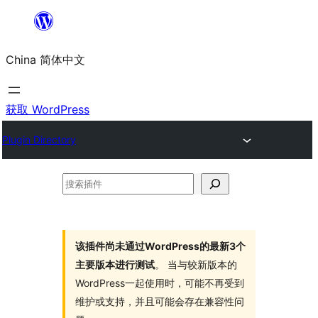
跳
至
China 简体中文
内
容
获取 WordPress
Plugin Directory
搜
索
插
件
该插件尚未通过WordPress的最新3个
主要版本进行测试
。 当与较新版本的
WordPress一起使用时，可能不再受到
维护或支持，并且可能会存在兼容性问