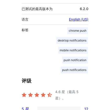
已测试的最高版本为
6.2.0
语言
English (US)
标签
chrome push
desktop notifications
mobile notifications
push notification
push notifications
评级
4.6
星（最高 5
星）。
5 星
12