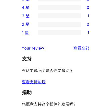
12
4 星
0
条
0
3 星
1
5
条
1
2 星
0
星
4
条
0
评
1 星
1
星
3
条
1
价
评
星
2
条
评
价
Your review
查看全部
评
星
1
论
价
评
支持
星
价
评
有话要说吗？是否需要帮助？
价
查看支持论坛
捐助
您愿意支持这个插件的发展吗?