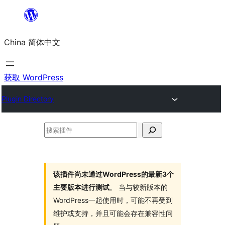
跳
至
China 简体中文
内
容
获取 WordPress
Plugin Directory
搜
索
插
件
该插件尚未通过WordPress的最新3个
主要版本进行测试
。 当与较新版本的
WordPress一起使用时，可能不再受到
维护或支持，并且可能会存在兼容性问