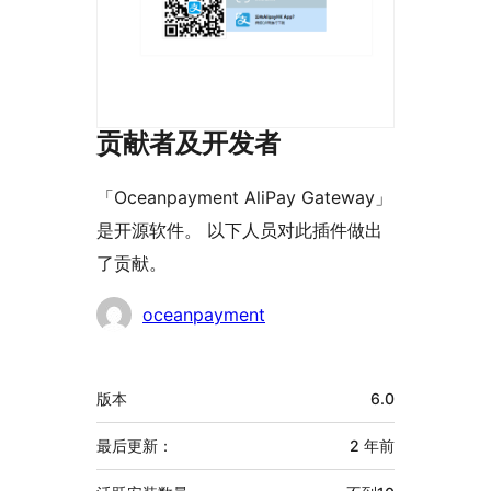
贡献者及开发者
「Oceanpayment AliPay Gateway」
是开源软件。 以下人员对此插件做出
了贡献。
贡
oceanpayment
献
者
额
版本
6.0
外
信
最后更新：
2 年
前
息